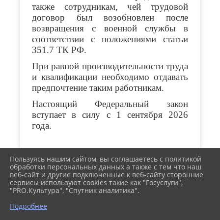
также сотрудникам, чей трудовой
договор был возобновлен после
возвращения с военной службы в
соответствии с положениями статьи
351.7 ТК РФ.
При равной производительности труда
и квалификации необходимо отдавать
предпочтение таким работникам.
Настоящий Федеральный закон
вступает в силу с 1 сентября 2026
года.
Пользуясь нашим сайтом, вы соглашаетесь с политикой
обработки персональных данных а также с тем что наш
веб-сайт и другие подключенные к веб-сайту сторонние
2026 г. городтимашевск.рф
сервисы используют cookies такие как "Госуслуги",
Вход
"PRO.Культура", "Спутник аналитика".
Карта сайта
Политика обработки персональных данных
Подробнее