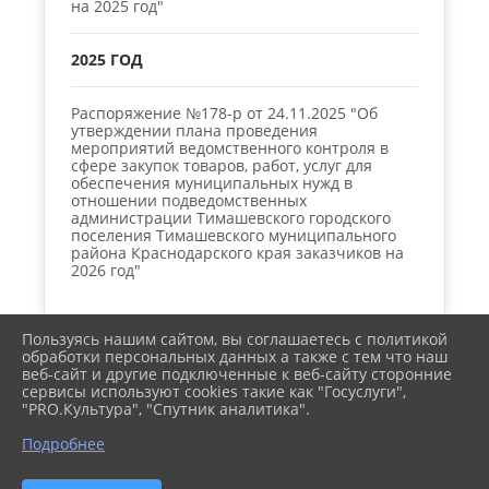
на 2025 год"
2025 ГОД
Распоряжение №178-р от 24.11.2025 "Об
утверждении плана проведения
мероприятий ведомственного контроля в
сфере закупок товаров, работ, услуг для
обеспечения муниципальных нужд в
отношении подведомственных
администрации Тимашевского городского
поселения Тимашевского муниципального
района Краснодарского края заказчиков на
2026 год"
Пользуясь нашим сайтом, вы соглашаетесь с политикой
обработки персональных данных а также с тем что наш
веб-сайт и другие подключенные к веб-сайту сторонние
2026 г. городтимашевск.рф
сервисы используют cookies такие как "Госуслуги",
Вход
"PRO.Культура", "Спутник аналитика".
Карта сайта
Политика обработки персональных данных
Подробнее
Сделано на KubCMS